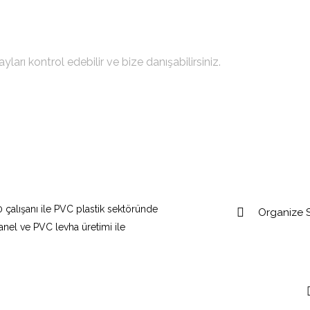
sarıma Sahip Olun!
arı kontrol edebilir ve bize danışabilirsiniz.
 çalışanı ile PVC plastik sektöründe
Organize S
anel ve PVC levha üretimi ile