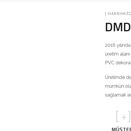
[ HAKKIMIZD
DMD 
2016 yılınd
üretim alanı
PVC dekorati
Üretimde dı
mümkün olan
sağlamak adı
[
+
MÜŞTE