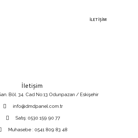
İLETIŞIM
İletişim
an. Böl. 34. Cad No:13 Odunpazarı / Eskişehir
info@dmdpanel.com.tr
Satış: 0530 159 90 77
Muhasebe : 0541 809 83 48