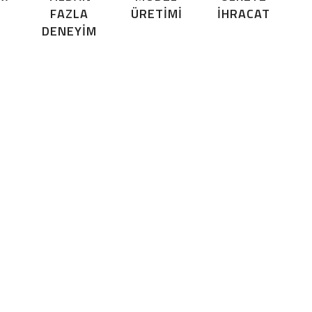
FAZLA
ÜRETIMI
İHRACAT
DENEYIM
l ettiğiniz sonucu elde etmenize
yardımcı olacağız.”