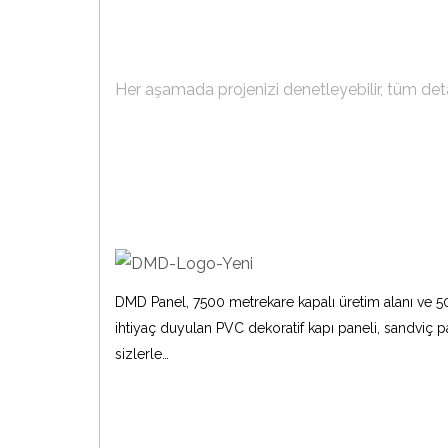
Şimdi İnanılmaz Ta
Her aşamada projenizi denetleyebilir, tüm detayl
DMD Panel, 7500 metrekare kapalı üretim alanı ve 50
ihtiyaç duyulan PVC dekoratif kapı paneli, sandviç p
sizlerle…