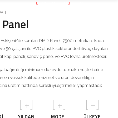
0530 159 90 77
info@dmdpanel.com.tr
A ]
Panel
a Eskişehir’de kurulan DMD Panel, 7500 metrekare kapalı
 ve 50 çalışanı ile PVC plastik sektöründe ihtiyaç duyulan
f kapı paneli, sandviç panel ve PVC levha üretmektedir.
şa bağımlılığı minimum düzeyde tutmak, müşterilerine
 en yüksek kalitede hizmet ve ürün devamlılığını
na üretim hattında sürekli iyileştirmeler yapmaktadır.
]
[
+]
[
+]
[
+]
RI
YILDAN
MODEL
ÜLKEYE